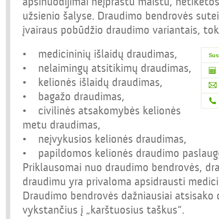
apsinuodijimai neįprastu maistu, netikėtos
užsienio šalyse. Draudimo bendrovės sutei
įvairaus pobūdžio draudimo variantais, toki
• medicininių išlaidų draudimas,
Sus
• nelaimingų atsitikimų draudimas,
• kelionės išlaidų draudimas,
• bagažo draudimas,
• civilinės atsakomybės kelionės
metu draudimas,
• neįvykusios kelionės draudimas,
• papildomos kelionės draudimo paslaug
Priklausomai nuo draudimo bendrovės, drau
draudimu yra privaloma apsidrausti medici
Draudimo bendrovės dažniausiai atsisako 
vykstančius į „karštuosius taškus“.