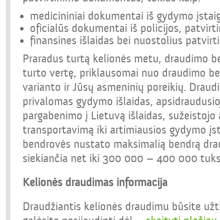
medicininiai dokumentai iš gydymo įstai
oficialūs dokumentai iš policijos, patvirti
finansines išlaidas bei nuostolius patvir
Praradus turtą kelionės metu, draudimo b
turto vertę, priklausomai nuo draudimo b
varianto ir Jūsų asmeninių poreikių. Drau
privalomas gydymo išlaidas, apsidraudusio
pargabenimo į Lietuvą išlaidas, sužeistoj
transportavimą iki artimiausios gydymo įs
bendrovės nustato maksimalią bendrą dra
siekiančia net iki 300 000 – 400 000 tuks
Kelionės draudimas informacija
Draudžiantis kelionės draudimu būsite užt