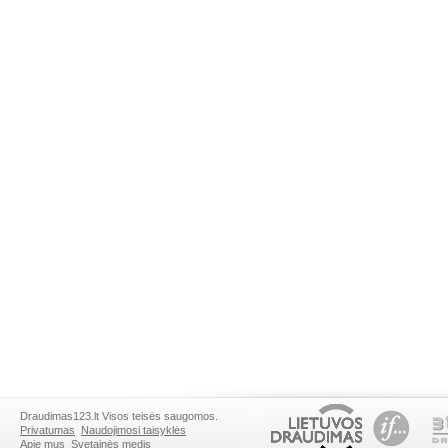
Draudimas123.lt Visos teisės saugomos.
Privatumas
Naudojimosi taisyklės
Apie mus
Svetainės medis