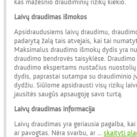
kas mažesnio draudiminių rizikų kiekio.
Laivų draudimas išmokos
Apsidraudusiems laivų draudimu, draudim
padarytą žalą tais atvejais, kai tai numat
Maksimalus draudimo išmokų dydis yra nu
draudimo bendrovės taisyklėse. Draudimo
draudimo ekspertams nustačius nuostolių d
dydis, paprastai sutampa su draudiminio į
dydžiu. Siūlome apsidrausti visų rizikų lai
jausitės saugūs apsaugoję savo turtą.
Laivų draudimas informacija
Laivų draudimas yra geriausia pagalba, kai
ar pavogtas. Nėra svarbu, ar
...
skaityti pla