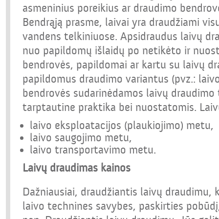
asmeninius poreikius ar draudimo bendrov
Bendrąją prasme, laivai yra draudžiami vis
vandens telkiniuose. Apsidraudus laivų dr
nuo papildomų išlaidų po netikėto ir nuos
bendrovės, papildomai ar kartu su laivų dr
papildomus draudimo variantus (pvz.: laiv
bendrovės sudarinėdamos laivų draudimo t
tarptautine praktika bei nuostatomis. Lai
laivo eksploatacijos (plaukiojimo) metu,
laivo saugojimo metu,
laivo transportavimo metu.
Laivų draudimas kainos
Dažniausiai, draudžiantis laivų draudimu,
laivo technines savybes, paskirties pobūdį, 