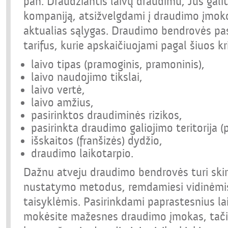
pan. Draudžiantis laivų draudimu, Jūs gali
kompaniją, atsižvelgdami į draudimo įmoko
aktualias sąlygas. Draudimo bendrovės pas
tarifus, kurie apskaičiuojami pagal šiuos kri
laivo tipas (pramoginis, pramoninis),
laivo naudojimo tikslai,
laivo vertė,
laivo amžius,
pasirinktos draudiminės rizikos,
pasirinkta draudimo galiojimo teritorija (
išskaitos (franšizės) dydžio,
draudimo laikotarpio.
Dažnu atveju draudimo bendrovės turi ski
nustatymo metodus, remdamiesi vidinėmi
taisyklėmis. Pasirinkdami paprastesnius la
mokėsite mažesnes draudimo įmokas, tači