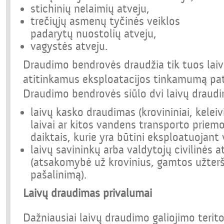
stichinių nelaimių atveju,
trečiųjų asmenų tyčinės veiklos
padarytų nuostolių atveju,
vagystės atveju.
Draudimo bendrovės draudžia tik tuos laivu
atitinkamus eksploatacijos tinkamumą pa
Draudimo bendrovės siūlo dvi laivų draudi
laivų kasko draudimas (krovininiai, keleivi
laivai ar kitos vandens transporto priemon
daiktais, kurie yra būtini eksploatuojan
laivų savininkų arba valdytojų civilinė
(atsakomybė už krovinius, gamtos užterši
pašalinimą).
Laivų draudimas privalumai
Dažniausiai laivų draudimo galiojimo terit