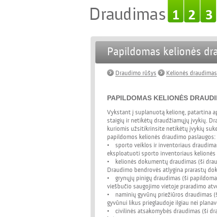
Papildomas kelionės dr
Draudimo rūšys
Kelionės draudimas
PAPILDOMAS KELIONĖS DRAUD
Vykstant į suplanuotą kelionę, patartina a
staigių ir netikėtų draudžiamųjų įvykių. 
kuriomis užsitikrinsite netikėtų įvykių s
papildomos kelionės draudimo paslaugos
• sporto veiklos ir inventoriaus draudimas
eksploatuoti sporto inventoriaus kelionės
• kelionės dokumentų draudimas (ši draud
Draudimo bendrovės atlygina prarastų doku
• grynųjų pinigų draudimas (ši papildoma 
viešbučio saugojimo vietoje praradimo atve
• naminių gyvūnų priežiūros draudimas (
gyvūnui likus prieglaudoje ilgiau nei plana
• civilinės atsakomybės draudimas (ši dra