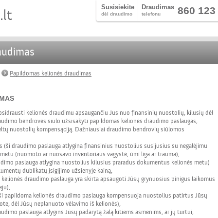
Susisiekite
Draudimas
860 123
dėl draudimo
telefonu
audimas
Papildomas kelionės draudimas
IMAS
psidrausti kelionės draudimu apsaugančiu Jus nuo finansinių nuostolių, kilusių dėl
Draudimo bendrovės siūlo užsisakyti papildomas kelionės draudimo paslaugas,
ukeltų nuostolių kompensąciją. Dažniausiai draudimo bendrovių siūlomos
:
 (ši draudimo paslauga atlygina finansinius nuostolius susijusius su negalėjimu
 metu (nuomoto ar nuosavo inventoriaus vagystė, ūmi liga ar trauma),
imo paslauga atlygina nuostolius kilusius praradus dokumentus kelionės metu)
mentų dublikatų įsigijimo užsienyje kainą,
kelionės draudimo paslauga yra skirta apsaugoti Jūsų grynuosius pinigus laikomus
ju),
ši papildoma kelionės draudimo paslauga kompensuoja nuostolius patirtus Jūsų
vote, dėl Jūsų neplanuoto vėlavimo iš kelionės),
udimo paslauga atlygins Jūsų padarytą žalą kitiems asmenims, ar jų turtui,