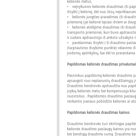
kelionės metu),
• neįvykusios kelionės draudimas (ši papi
išvykti į kelionę, dėl nuo Jūsų nepriklausan
• kelionės jungties praradimas (ši draudi
priemonę (jei kelionė tęsiasi dviem ar dau
• kelionės atidėjimo draudimas (ši draudi
transporto priemonei, kuri buvo apdraustoj
ir sudaro apdraustojo iš anksto užsakyto 
• pavėlavimas išvykti ( ši draudimo pasla
(tarptautinio išvykimo punkte) vėlavimo išv
įrodomų aplinkybių, kai dėl to prarandama pr
Papildomas kelionės draudimas privalumai
Pasirinkus papildomą kelionės draudimo p
apsaugoti nuo neplanuotų draudžiamųjų įv
Draudimo bendrovės apdraudžia nuo papi
įvykių kelionės metu bei kompensuoja kilu
nuostolius. Papildomos draudimo paslaugo
renkantis įvairaus pobūdžio keliones ar at
Papildomas kelionės draudimas kainos
Draudimo bendrovės turi skirtingas papild
kelionės draudimo paslaugų kainos yra nu
bei bendrąją draudimo sumą. Draudimo ben