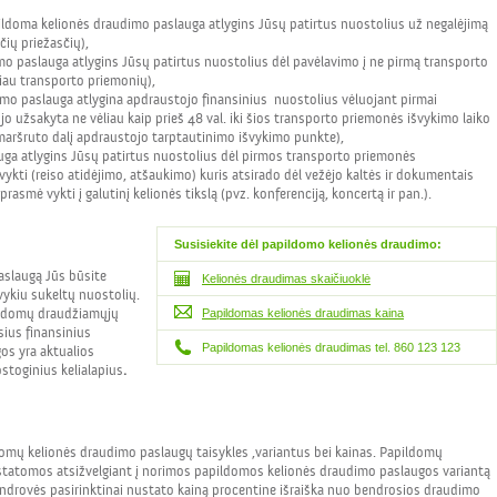
ldoma kelionės draudimo paslauga atlygins Jūsų patirtus nuostolius už negalėjimą
čių priežasčių),
mo paslauga atlygins Jūsų patirtus nuostolius dėl pavėlavimo į ne pirmą transporto
giau transporto priemonių),
mo paslauga atlygina apdraustojo finansinius nuostolius vėluojant pirmai
o užsakyta ne vėliau kaip prieš 48 val. iki šios transporto priemonės išvykimo laiko
maršruto dalį apdraustojo tarptautinimo išvykimo punkte),
uga atlygins Jūsų patirtus nuostolius dėl pirmos transporto priemonės
ykti (reiso atidėjimo, atšaukimo) kuris atsirado dėl vežėjo kaltės ir dokumentais
asmė vykti į galutinį kelionės tikslą (pvz. konferenciją, koncertą ir pan.).
Susisiekite dėl papildomo kelionės
draudimo:
aslaugą Jūs būsite
Kelionės draudimas skaičiuoklė
ykiu sukeltų nuostolių.
ldomų draudžiamųjų
Papildomas kelionės draudimas kaina
sius finansinius
Papildomas kelionės draudimas tel. 860 123 123
s yra aktualios
ostoginius kelialapius
.
omų kelionės draudimo paslaugų taisykles ,variantus bei kainas. Papildomų
statomos atsižvelgiant į norimos papildomos kelionės draudimo paslaugos variantą
drovės pasirinktinai nustato kainą procentine išraiška nuo bendrosios draudimo