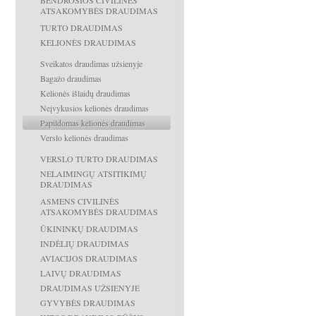
BENDROSIOS CIVILINĖS
ATSAKOMYBĖS DRAUDIMAS
TURTO DRAUDIMAS
KELIONĖS DRAUDIMAS
Sveikatos draudimas užsienyje
Bagažo draudimas
Kelionės išlaidų draudimas
Neįvykusios kelionės draudimas
Papildomas kelionės draudimas
Verslo kelionės draudimas
VERSLO TURTO DRAUDIMAS
NELAIMINGŲ ATSITIKIMŲ
DRAUDIMAS
ASMENS CIVILINĖS
ATSAKOMYBĖS DRAUDIMAS
ŪKININKŲ DRAUDIMAS
INDĖLIŲ DRAUDIMAS
AVIACIJOS DRAUDIMAS
LAIVŲ DRAUDIMAS
DRAUDIMAS UŽSIENYJE
GYVYBĖS DRAUDIMAS