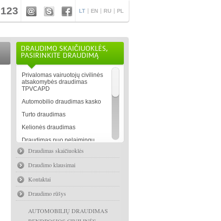
 123
LT
EN
RU
PL
DRAUDIMO SKAIČIUOKLĖS,
PASIRINKITE DRAUDIMĄ
Privalomas vairuotojų civilinės
atsakomybės draudimas
TPVCAPD
Automobilio draudimas kasko
Turto draudimas
Kelionės draudimas
Draudimas nuo nelaimingų
atsitikimų
Draudimas
skaičiuoklės
Draudimas juridiniams asmenims
Draudimo klausimai
Gyvybės draudimas
Kontaktai
Kitos draudimo paslaugos
Draudimo rūšys
AUTOMOBILIŲ DRAUDIMAS