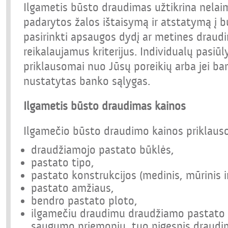
Ilgametis būsto draudimas užtikrina nela
padarytos žalos ištaisymą ir atstatymą į b
pasirinkti apsaugos dydį ar metines drau
reikalaujamus kriterijus. Individualų pasi
priklausomai nuo Jūsų poreikių arba jei ban
nustatytas banko sąlygas.
Ilgametis būsto draudimas kainos
Ilgamečio būsto draudimo kainos priklaus
draudžiamojo pastato būklės,
pastato tipo,
pastato konstrukcijos (medinis, mūrinis ir
pastato amžiaus,
bendro pastato ploto,
ilgamečiu draudimu draudžiamo pastato 
saugumo priemonių, tuo pigesnis draudim