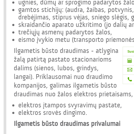
ugnies, dūmų ar sprogimo padarytos žalo
gamtos stichijų: (audra, žaibas, potvyni
drebėjimas, stiprus vėjas, sniego slėgis, g
skraidančio aparato užkritimo (jo dalių ar
trečiųjų asmenų padarytos žalos,
eismo įvykio metu (transporto priemonės
Ilgametis būsto draudimas - atlygina
Susi
žalą patirtą pastato stacionarioms
dalims (sienos, lubos, grindys,
langai). Priklausomai nuo draudimo
kompanijos, galimas ilgametis būsto
draudimas nuo žalos elektros prietaisams,
elektros įtampos svyravimų pastate,
elektros srovės dingimo.
Ilgametis būsto draudimas privalumai