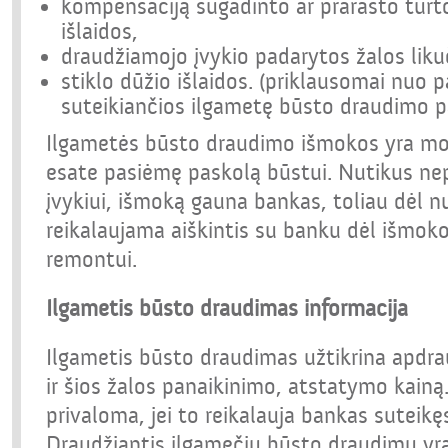
kompensaciją sugadinto ar prarasto turt
išlaidos,
draudžiamojo įvykio padarytos žalos likuč
stiklo dūžio išlaidos. (priklausomai nuo
suteikiančios ilgametę būsto draudimo p
Ilgametės būsto draudimo išmokos yra m
esate pasiėmę paskolą būstui. Nutikus n
įvykiui, išmoką gauna bankas, toliau dėl 
reikalaujama aiškintis su banku dėl išmoko
remontui.
Ilgametis būsto draudimas informacija
Ilgametis būsto draudimas užtikrina apdra
ir šios žalos panaikinimo, atstatymo kainą.
privaloma, jei to reikalauja bankas suteikę
Draudžiantis ilgamečiu būsto draudimu yra p