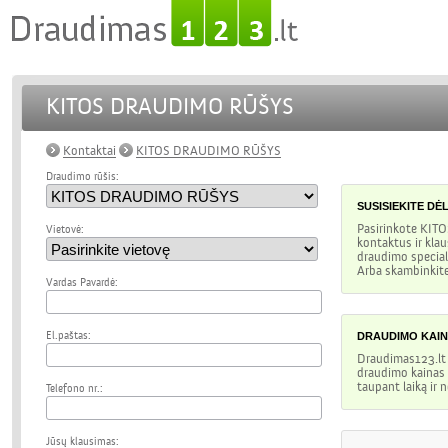
KITOS DRAUDIMO RŪŠYS
Kontaktai
KITOS DRAUDIMO RŪŠYS
Draudimo rūšis:
SUSISIEKITE DĖ
Pasirinkote
KIT
Vietovė:
kontaktus ir klau
draudimo special
Arba skambinkite
Vardas Pavardė:
El.paštas:
DRAUDIMO KAIN
Draudimas123.lt 
draudimo kainas i
taupant laiką ir 
Telefono nr.:
Jūsų klausimas: