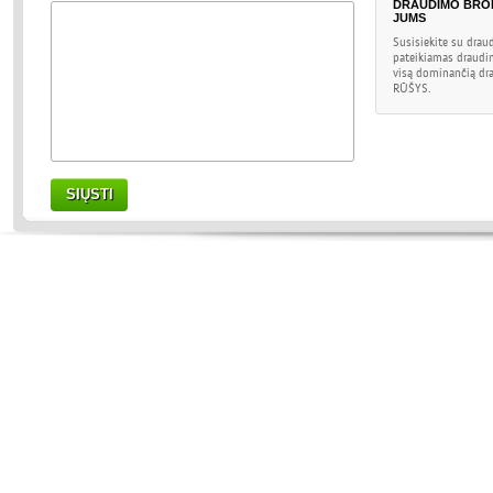
DRAUDIMO BRO
JUMS
Susisiekite su drau
pateikiamas draudi
visą dominančią dr
RŪŠYS
.