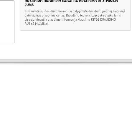
DRAUDIMO BROKERIO PAGALBA DRAUDIMO KLAUSIMAIS
JUMS
Susisiekite su draudimo brokeriu ir palyginkite draudimo įmonių Lietuvoje
pateikiamas draudimų kainas. Draudimo brokeris taip pat suteiks Jums
visą dominančią draudimo informaciją klausimu
KITOS DRAUDIMO
RŪŠYS
Mažeikiai
.