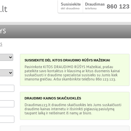
Susisiekite
Draudimas
860 123
dėl draudimo
telefonu
YS
YS
SUSISIEKITE DĖL
KITOS DRAUDIMO RŪŠYS
MAŽEIKIAI
Pasirinkote
KITOS DRAUDIMO RŪŠYS
Mažeikiai
, prašau
pateikite savo kontaktus ir klausimą ar kitus duomenis kainai
suskaičiuoti ir draudimo specialistai susisieks su Jumis kiek
imanoma greičiau. Arba skambinkite telefonu 860 123 123.
DRAUDIMO KAINOS SKAIČIUOKLĖS
Draudimas123.lt draudimo skaičiuoklės leis Jums suskaičiuoti
draudimo kainas internetu ir išsirinkti pigiausią pasiulymą
taupant laiką ir neišeinant iš namų ar biuro.