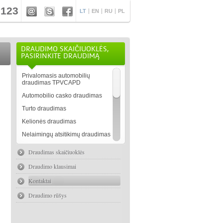
 123
LT
EN
RU
PL
DRAUDIMO SKAIČIUOKLĖS,
PASIRINKITE DRAUDIMĄ
Privalomasis automobilių
draudimas TPVCAPD
Automobilio casko draudimas
Turto draudimas
Kelionės draudimas
Nelaimingų atsitikimų draudimas
Juridinių asmenų draudimas
Draudimas
skaičiuoklės
Gyvybės draudimas
Draudimo klausimai
Kitos draudimo paslaugos
Kontaktai
Draudimo rūšys