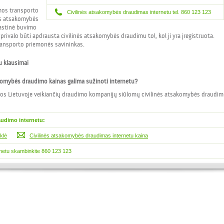
mos transporto
Civilinės atsakomybės draudimas internetu tel. 860 123 123
ės atsakomybės
rastinė buvimo
 privalo būti apdrausta civilinės atsakomybės draudimu tol, kol ji yra įregistruota.
ansporto priemonės savininkas.
u klausimai
komybės draudimo kainas galima sužinoti internetu?
mos Lietuvoje veikiančių draudimo kompanijų siūlomų civilinės atsakomybės draudi
audimo internetu:
klė
Civilinės atsakomybės draudimas internetu kaina
netu skambinkite 860 123 123