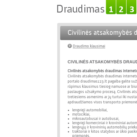
Civilinės atsakomybės 
Draudimo klausimai
CIVILINĖS ATSAKOMYBĖS DRAU
Civilinės atsakomybės draudimas internet
Civilinės atsakomybės draudimas internetu
portalo draudimas123.lt pagalba galite suž
rūpimus klausimus tiesiog namuose ar biu
paslaugos užsakymo procesą. Civilinės ats
tretiesiems asmenims ar jų turtui iki nus
apdraudžiamos visos transporto priemonės
lengvieji automobiliai,
motociklai,
mikroautobusai ir autobusai,
lengvieji komerciniai ir krovininiai autom
lengvųjų ir krovininių automobilių priek
traktoriai ir kitos statybos ar ūkio pask
priemonės.