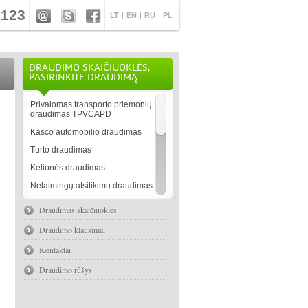
 123
LT
EN
RU
PL
DRAUDIMO SKAIČIUOKLĖS,
PASIRINKITE DRAUDIMĄ
Privalomas transporto priemonių
draudimas TPVCAPD
Kasco automobilio draudimas
Turto draudimas
Kelionės draudimas
Nelaimingų atsitikimų draudimas
Juridinių asmenų draudimas
Draudimas
skaičiuoklės
Gyvybės draudimas
Draudimo klausimai
Draudimas- kitos paslaugos
Kontaktai
Draudimo rūšys