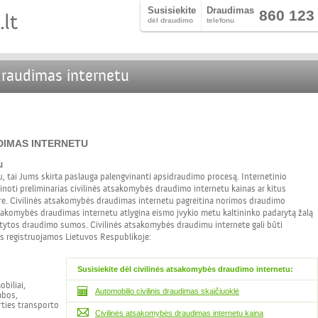
Susisiekite
Draudimas
860 123
dėl draudimo
telefonu
draudimas internetu
DIMAS INTERNETU
u
, tai Jums skirta paslauga palengvinanti apsidraudimo procesą. Internetinio
inoti preliminarias civilinės atsakomybės draudimo internetu kainas ar kitus
re. Civilinės atsakomybės draudimas internetu pagreitina norimos draudimo
akomybės draudimas internetu atlygina eismo įvykio metu kaltininko padarytą žalą
tatytos draudimo sumos. Civilinės atsakomybės draudimu internete gali būti
 registruojamos Lietuvos Respublikoje:
Susisiekite dėl civilinės atsakomybės draudimo internetu:
obiliai,
Automobilio civilinis draudimas skaičiuoklė
abos,
irties transporto
Civilinės atsakomybės draudimas internetu kaina